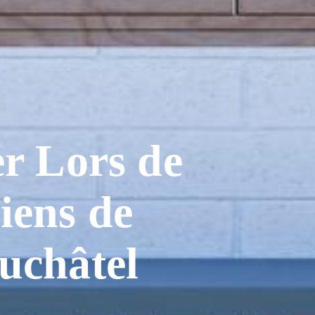
er Lors de
iens de
uchâtel