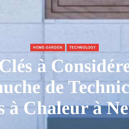
HOME-GARDEN
TECHNOLOGY
Clés à Considér
uche de Technic
 à Chaleur à Ne